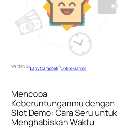
Written by
in
Larry Campbell
Online Games
Mencoba
Keberuntunganmu dengan
Slot Demo: Cara Seru untuk
Menghabiskan Waktu