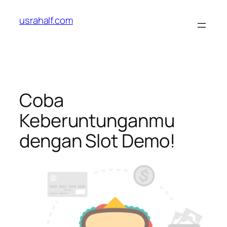
Skip
usrahalf.com
to
content
Coba
Keberuntunganmu
dengan Slot Demo!