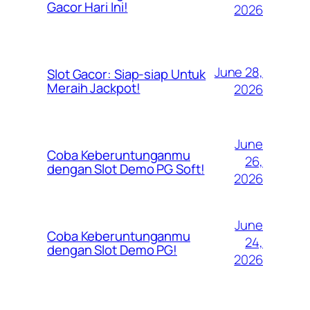
Gacor Hari Ini!
2026
June 28,
Slot Gacor: Siap-siap Untuk
Meraih Jackpot!
2026
June
Coba Keberuntunganmu
26,
dengan Slot Demo PG Soft!
2026
June
Coba Keberuntunganmu
24,
dengan Slot Demo PG!
2026