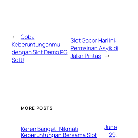
←
Coba
Slot Gacor Hari Ini:
Keberuntunganmu
Permainan Asyik di
dengan Slot Demo PG
Jalan Pintas
→
Soft!
MORE POSTS
June
Keren Banget! Nikmati
29,
Keberuntungan Bersama Slot