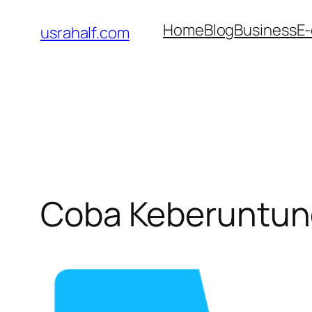
Skip
Home
Blog
Business
E
usrahalf.com
to
content
Coba Keberuntun