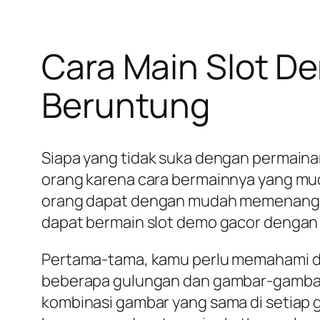
Cara Main Slot D
Beruntung
Siapa yang tidak suka dengan permainan
orang karena cara bermainnya yang mu
orang dapat dengan mudah memenangkan 
dapat bermain slot demo gacor dengan 
Pertama-tama, kamu perlu memahami da
beberapa gulungan dan gambar-gambar 
kombinasi gambar yang sama di setiap 