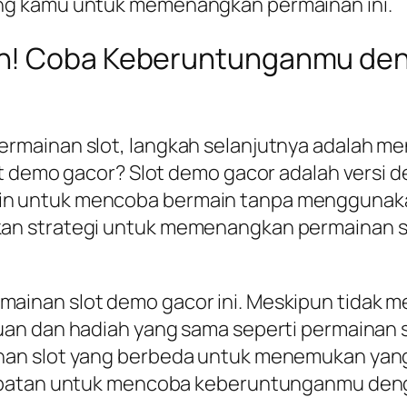
ng kamu untuk memenangkan permainan ini.
n! Coba Keberuntunganmu den
ermainan slot, langkah selanjutnya adalah
t demo gacor? Slot demo gacor adalah versi d
n untuk mencoba bermain tanpa menggunaka
an strategi untuk memenangkan permainan s
ainan slot demo gacor ini. Meskipun tidak
an dan hadiah yang sama seperti permainan s
nan slot yang berbeda untuk menemukan yang
mpatan untuk mencoba keberuntunganmu dengan