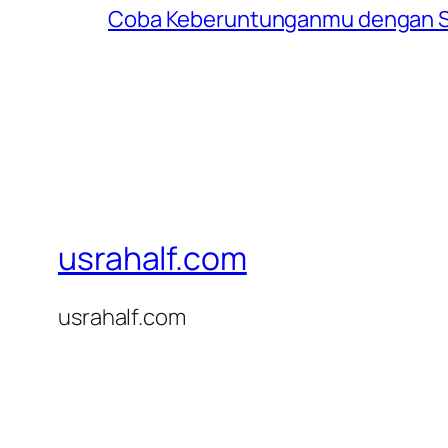
Coba Keberuntunganmu dengan S
usrahalf.com
usrahalf.com