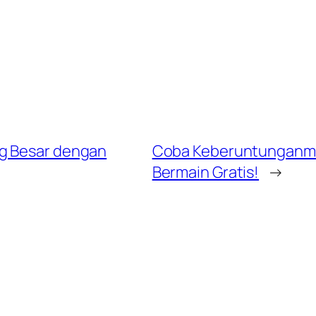
ng Besar dengan
Coba Keberuntunganmu 
Bermain Gratis!
→