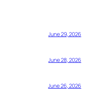
June 29, 2026
June 28, 2026
June 26, 2026