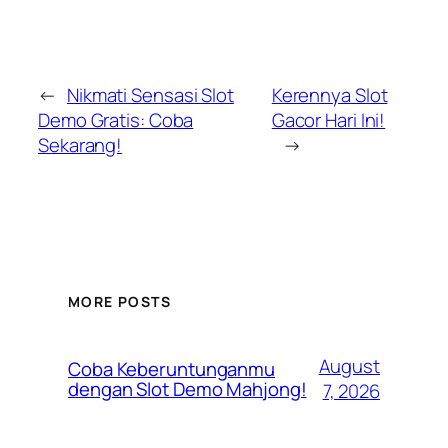
←
Nikmati Sensasi Slot
Kerennya Slot
Demo Gratis: Coba
Gacor Hari Ini!
Sekarang!
→
MORE POSTS
August
Coba Keberuntunganmu
dengan Slot Demo Mahjong!
7, 2026