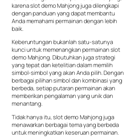
karena slot demo Mahjong juga dilengkapi
dengan panduan yang dapat membantu
Anda memahami permainan dengan lebih
baik.
Keberuntungan bukanlah satu-satunya
kunci untuk memenangkan permainan slot
demo Mahjong. Dibutuhkan juga strategi
yang tepat dan ketelitian dalam memilih
simbol-simbol yang akan Anda pilih. Dengan
berbagai pilihan simbol dan kombinasi yang
berbeda, setiap putaran permainan akan
memberikan pengalaman yang unik dan
menantang.
Tidak hanya itu, slot demo Mahjong juga
menawarkan berbagai tema yang berbeda
untuk meningkatkan keseruan permainan.