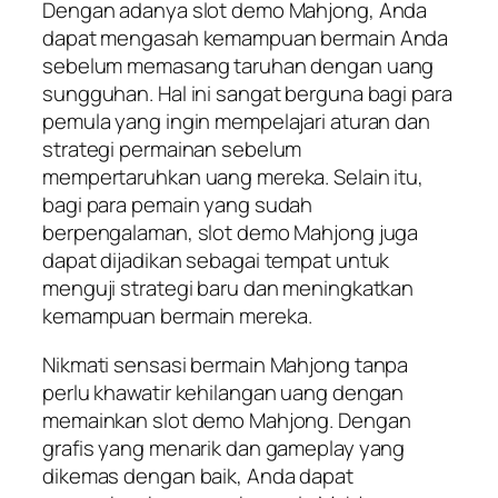
Dengan adanya slot demo Mahjong, Anda
dapat mengasah kemampuan bermain Anda
sebelum memasang taruhan dengan uang
sungguhan. Hal ini sangat berguna bagi para
pemula yang ingin mempelajari aturan dan
strategi permainan sebelum
mempertaruhkan uang mereka. Selain itu,
bagi para pemain yang sudah
berpengalaman, slot demo Mahjong juga
dapat dijadikan sebagai tempat untuk
menguji strategi baru dan meningkatkan
kemampuan bermain mereka.
Nikmati sensasi bermain Mahjong tanpa
perlu khawatir kehilangan uang dengan
memainkan slot demo Mahjong. Dengan
grafis yang menarik dan gameplay yang
dikemas dengan baik, Anda dapat