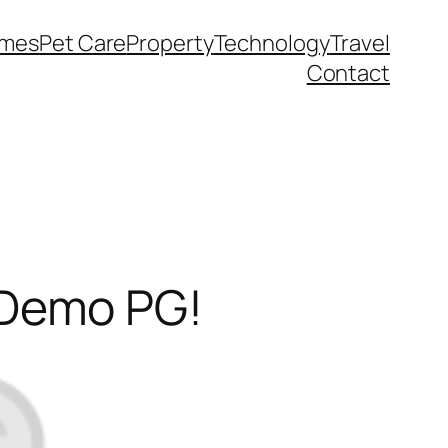
ames
Pet Care
Property
Technology
Travel
Contact
Demo PG!