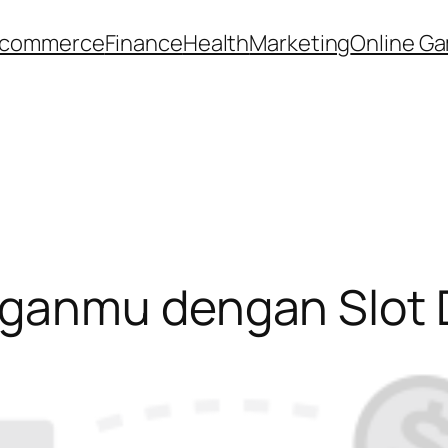
-commerce
Finance
Health
Marketing
Online G
ganmu dengan Slot 