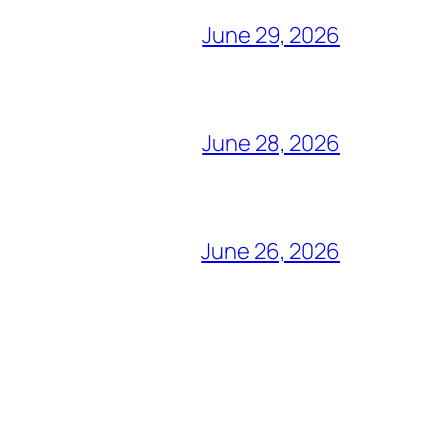
June 29, 2026
June 28, 2026
June 26, 2026