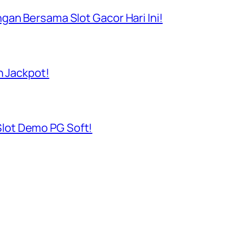
gan Bersama Slot Gacor Hari Ini!
h Jackpot!
lot Demo PG Soft!