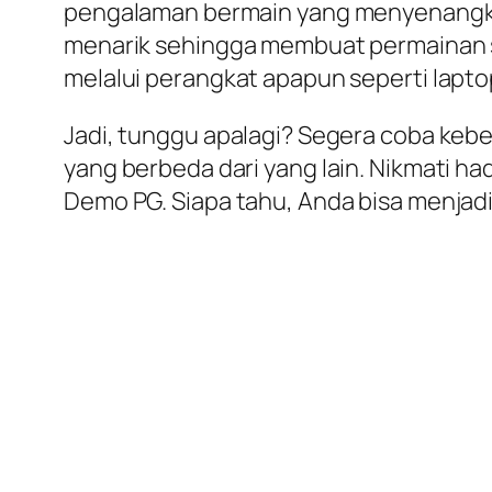
pengalaman bermain yang menyenangkan
menarik sehingga membuat permainan slo
melalui perangkat apapun seperti lapto
Jadi, tunggu apalagi? Segera coba keb
yang berbeda dari yang lain. Nikmati h
Demo PG. Siapa tahu, Anda bisa menjad