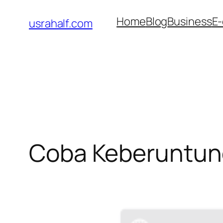
Skip
Home
Blog
Business
E
usrahalf.com
to
content
Coba Keberuntun