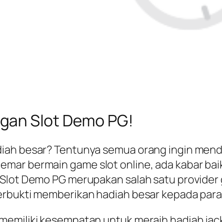
gan Slot Demo PG!
diah besar? Tentunya semua orang ingin men
mar bermain game slot online, ada kabar baik
 Slot Demo PG merupakan salah satu provider 
erbukti memberikan hadiah besar kepada par
emiliki kesempatan untuk meraih hadiah jack