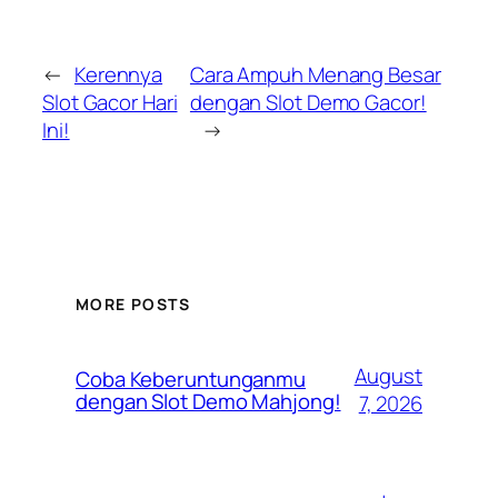
←
Kerennya
Cara Ampuh Menang Besar
Slot Gacor Hari
dengan Slot Demo Gacor!
Ini!
→
MORE POSTS
August
Coba Keberuntunganmu
dengan Slot Demo Mahjong!
7, 2026