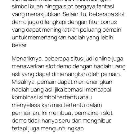
simbol buah hingga slot bergaya fantasi
yang menakjubkan. Selain itu, beberapa slot
demo juga dilengkapi dengan fitur bonus
yang dapat meningkatkan peluang pemain
untuk memenangkan hadiah yang lebih
besar.
Menariknya, beberapa situs judi online juga
menawarkan slot demo dengan hadiah uang
asli yang dapat dimenangkan oleh pemain.
Misalnya, pemain dapat memenangkan
hadiah uang asli jika berhasil mencapai
kombinasi simbol tertentu atau
menyelesaikan misi tertentu dalam
permainan. Ini membuat permainan slot
demo tidak hanya seru dan menghibur,
tetapi juga menguntungkan.