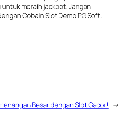
 untuk meraih jackpot. Jangan
dengan Cobain Slot Demo PG Soft.
Kemenangan Besar dengan Slot Gacor!
→