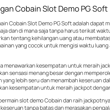
gan Cobain Slot Demo PG Soft
ain Cobain Slot Demo PG Soft adalah dapat m
ja dan di mana saja tanpa harus terikat wakt
rkan tentang kehilangan uang atau membatasi
ainan yang cocok untuk mengisi waktu luang 
uga menawarkan kesempatan untuk meraih jack
kan sensasi menang besar dengan memperoleh
 yang lebih seru dan menambah keseruan d
watkan kesempatan untuk meraih jackpot denga
 bermain slot demo Cobain dan raih jackpotny
 keseruan tanpa batas dan merasakan pengal