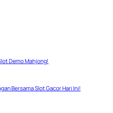
lot Demo Mahjong!
gan Bersama Slot Gacor Hari Ini!