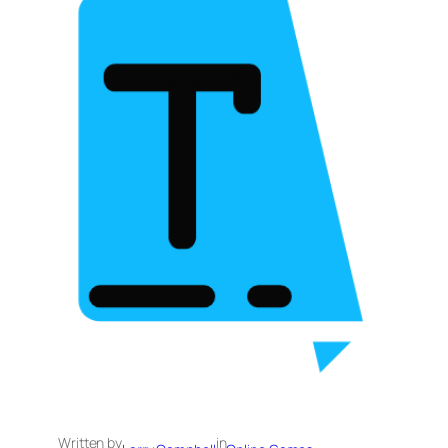
Written by
in