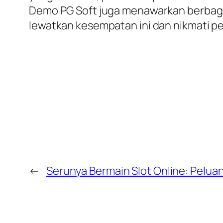
Demo PG Soft juga menawarkan berbaga
lewatkan kesempatan ini dan nikmati 
←
Serunya Bermain Slot Online: Pelu