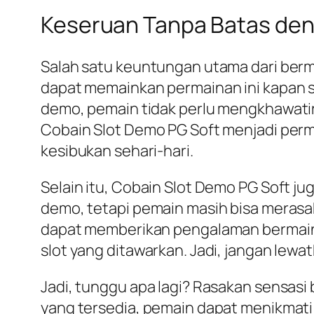
Keseruan Tanpa Batas den
Salah satu keuntungan utama dari berm
dapat memainkan permainan ini kapan sa
demo, pemain tidak perlu mengkhawati
Cobain Slot Demo PG Soft menjadi perm
kesibukan sehari-hari.
Selain itu, Cobain Slot Demo PG Soft j
demo, tetapi pemain masih bisa merasa
dapat memberikan pengalaman bermain
slot yang ditawarkan. Jadi, jangan le
Jadi, tunggu apa lagi? Rasakan sensasi
yang tersedia, pemain dapat menikmati