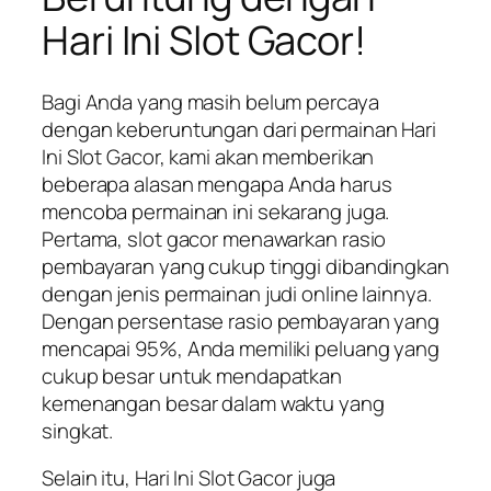
Hari Ini Slot Gacor!
Bagi Anda yang masih belum percaya
dengan keberuntungan dari permainan Hari
Ini Slot Gacor, kami akan memberikan
beberapa alasan mengapa Anda harus
mencoba permainan ini sekarang juga.
Pertama, slot gacor menawarkan rasio
pembayaran yang cukup tinggi dibandingkan
dengan jenis permainan judi online lainnya.
Dengan persentase rasio pembayaran yang
mencapai 95%, Anda memiliki peluang yang
cukup besar untuk mendapatkan
kemenangan besar dalam waktu yang
singkat.
Selain itu, Hari Ini Slot Gacor juga