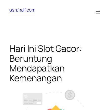
Skip
usrahalf.com
to
content
Hari Ini Slot Gacor:
Beruntung
Mendapatkan
Kemenangan