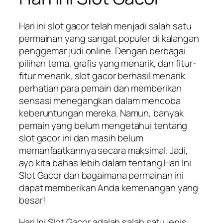
Hari ini slot gacor telah menjadi salah satu
permainan yang sangat populer di kalangan
penggemar judi online. Dengan berbagai
pilihan tema, grafis yang menarik, dan fitur-
fitur menarik, slot gacor berhasil menarik
perhatian para pemain dan memberikan
sensasi menegangkan dalam mencoba
keberuntungan mereka. Namun, banyak
pemain yang belum mengetahui tentang
slot gacor ini dan masih belum
memanfaatkannya secara maksimal. Jadi,
ayo kita bahas lebih dalam tentang Hari Ini
Slot Gacor dan bagaimana permainan ini
dapat memberikan Anda kemenangan yang
besar!
Hari Ini Slot Gacor adalah salah satu jenis