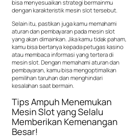
bisa menyesuaikan strategi bermainmu
dengan karakteristik mesin slot tersebut.
Selain itu, pastikan juga kamu memahami
aturan dan pembayaran pada mesin slot
yang akan dimainkan. Jika kamu tidak paham,
kamu bisa bertanya kepada petugas kasino
atau membaca informasi yang tertera di
mesin slot. Dengan memahami aturan dan
pembayaran, kamu bisa mengoptimalkan
pemilihan taruhan dan menghindari
kesalahan saat bermain.
Tips Ampuh Menemukan
Mesin Slot yang Selalu
Memberikan Kemenangan
Besar!