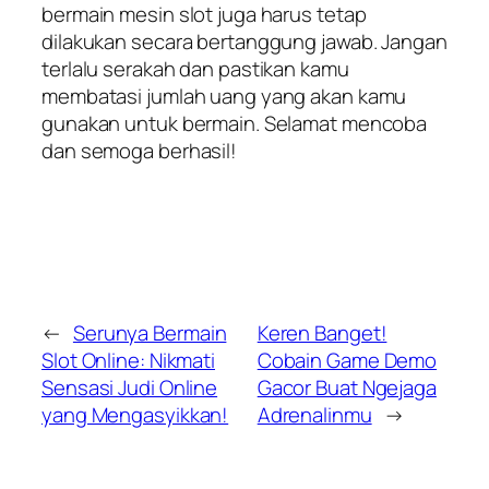
bermain mesin slot juga harus tetap
dilakukan secara bertanggung jawab. Jangan
terlalu serakah dan pastikan kamu
membatasi jumlah uang yang akan kamu
gunakan untuk bermain. Selamat mencoba
dan semoga berhasil!
←
Serunya Bermain
Keren Banget!
Slot Online: Nikmati
Cobain Game Demo
Sensasi Judi Online
Gacor Buat Ngejaga
yang Mengasyikkan!
Adrenalinmu
→