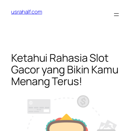
Skip
usrahalf.com
to
content
Ketahui Rahasia Slot
Gacor yang Bikin Kamu
Menang Terus!