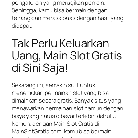
pengaturan yang merugikan pemain.
Sehingga, kamu bisa bermain dengan
tenang dan merasa puas dengan hasil yang
didapat.
Tak Perlu Keluarkan
Uang, Main Slot Gratis
di Sini Saja!
Sekarang ini, semakin sulit untuk
menemukan permainan slot yang bisa
dimainkan secara gratis. Banyak situs yang
menawarkan permainan slot namun dengan
biaya yang harus dibayar terlebih dahulu.
Namun, dengan Main Slot Gratis di
MainSlotGratis.com, kamu bisa bermain