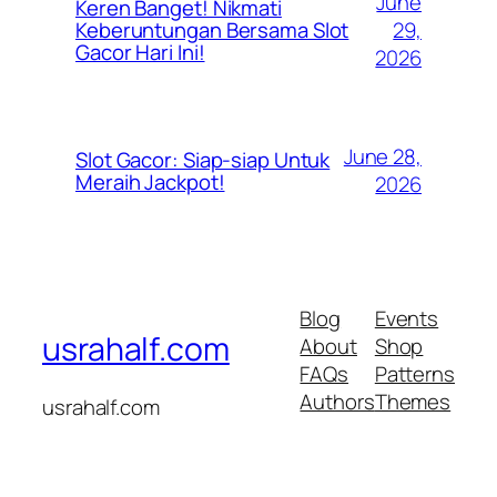
June
Keren Banget! Nikmati
29,
Keberuntungan Bersama Slot
Gacor Hari Ini!
2026
June 28,
Slot Gacor: Siap-siap Untuk
Meraih Jackpot!
2026
Blog
Events
usrahalf.com
About
Shop
FAQs
Patterns
Authors
Themes
usrahalf.com