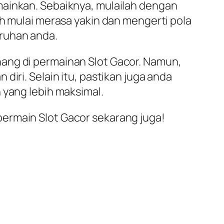
mainkan. Sebaiknya, mulailah dengan
ah mulai merasa yakin dan mengerti pola
ruhan anda.
nang di permainan Slot Gacor. Namun,
iri. Selain itu, pastikan juga anda
 yang lebih maksimal.
ermain Slot Gacor sekarang juga!