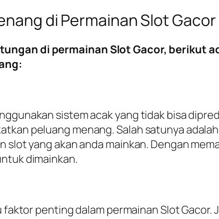
Menang di Permainan Slot Gacor
ungan di permainan Slot Gacor, berikut ad
nang:
nggunakan sistem acak yang tidak bisa dipred
katkan peluang menang. Salah satunya adala
n slot yang akan anda mainkan. Dengan memah
untuk dimainkan.
tu faktor penting dalam permainan Slot Gaco