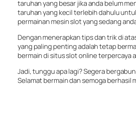
taruhan yang besar jika anda belum me
taruhan yang kecil terlebih dahulu unt
permainan mesin slot yang sedang anda
Dengan menerapkan tips dan trik di at
yang paling penting adalah tetap bermai
bermain di situs slot online terpercay
Jadi, tunggu apa lagi? Segera bergabu
Selamat bermain dan semoga berhasil 