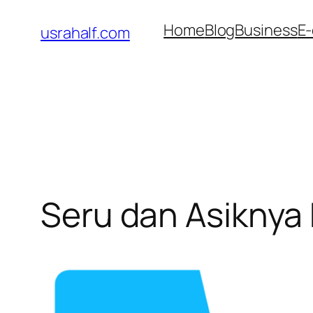
Skip
Home
Blog
Business
E
usrahalf.com
to
content
Seru dan Asiknya 