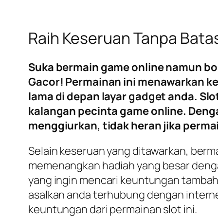
Raih Keseruan Tanpa Bata
Suka bermain game online namun bos
Gacor! Permainan ini menawarkan ke
lama di depan layar gadget anda. Sl
kalangan pecinta game online. Deng
menggiurkan, tidak heran jika permai
Selain keseruan yang ditawarkan, berm
memenangkan hadiah yang besar dengan 
yang ingin mencari keuntungan tambahan
asalkan anda terhubung dengan internet
keuntungan dari permainan slot ini.