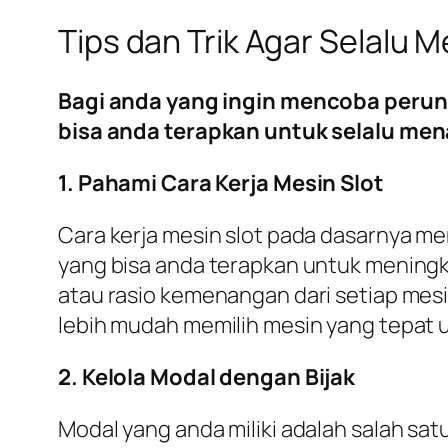
Tips dan Trik Agar Selalu 
Bagi anda yang ingin mencoba perunt
bisa anda terapkan untuk selalu me
1. Pahami Cara Kerja Mesin Slot
Cara kerja mesin slot pada dasarnya me
yang bisa anda terapkan untuk mening
atau rasio kemenangan dari setiap mesi
lebih mudah memilih mesin yang tepat 
2. Kelola Modal dengan Bijak
Modal yang anda miliki adalah salah sa