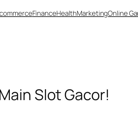
-commerce
Finance
Health
Marketing
Online G
Main Slot Gacor!