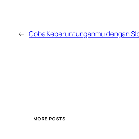
←
Coba Keberuntunganmu dengan Sl
MORE POSTS