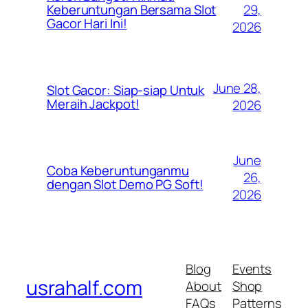
29,
Keberuntungan Bersama Slot
Gacor Hari Ini!
2026
June 28,
Slot Gacor: Siap-siap Untuk
Meraih Jackpot!
2026
June
Coba Keberuntunganmu
26,
dengan Slot Demo PG Soft!
2026
Blog
Events
usrahalf.com
About
Shop
FAQs
Patterns