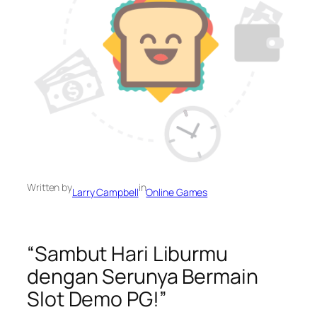
Written by
in
Larry Campbell
Online Games
“Sambut Hari Liburmu
dengan Serunya Bermain
Slot Demo PG!”