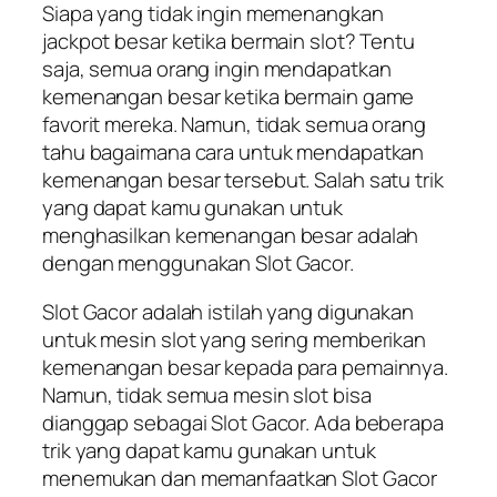
Siapa yang tidak ingin memenangkan
jackpot besar ketika bermain slot? Tentu
saja, semua orang ingin mendapatkan
kemenangan besar ketika bermain game
favorit mereka. Namun, tidak semua orang
tahu bagaimana cara untuk mendapatkan
kemenangan besar tersebut. Salah satu trik
yang dapat kamu gunakan untuk
menghasilkan kemenangan besar adalah
dengan menggunakan Slot Gacor.
Slot Gacor adalah istilah yang digunakan
untuk mesin slot yang sering memberikan
kemenangan besar kepada para pemainnya.
Namun, tidak semua mesin slot bisa
dianggap sebagai Slot Gacor. Ada beberapa
trik yang dapat kamu gunakan untuk
menemukan dan memanfaatkan Slot Gacor