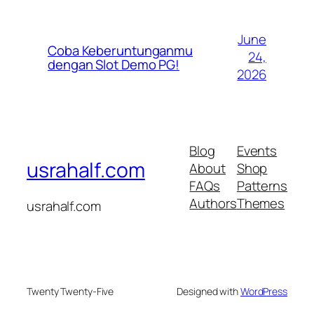
June
Coba Keberuntunganmu
24,
dengan Slot Demo PG!
2026
Blog
Events
usrahalf.com
About
Shop
FAQs
Patterns
Authors
Themes
usrahalf.com
Twenty Twenty-Five
Designed with
WordPress